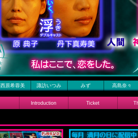
西原希蓉美
諏訪いつみ
みず
高島奈々
Introduction
Ticket
T