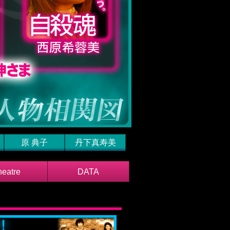
原 典子
丹下真寿美
heatre
DATA