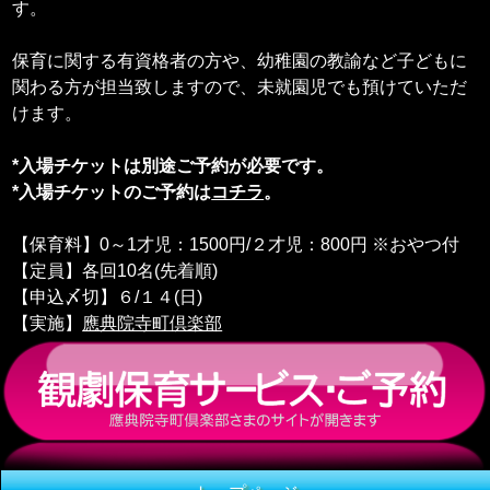
す。
保育に関する有資格者の方や、幼稚園の教諭など子どもに
関わる方が担当致しますので、未就園児でも預けていただ
けます。
*入場チケットは別途ご予約が必要です。
*入場チケットのご予約は
コチラ
。
【保育料】0～1才児：1500円/２才児：800円 ※おやつ付
【定員】各回10名(先着順)
【申込〆切】６/１４(日)
【実施】
應典院寺町倶楽部