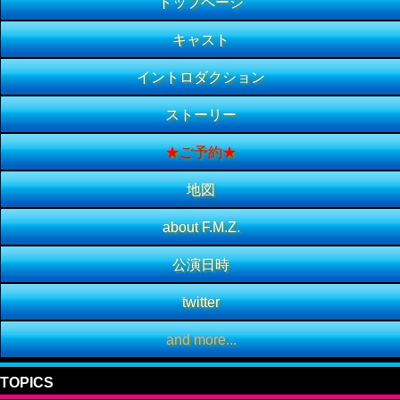
トップページ
キャスト
イントロダクション
ストーリー
★ご予約★
地図
about F.M.Z.
公演日時
twitter
and more...
TOPICS