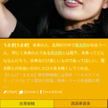
うさぎ[うさぎ]
未来の人。走馬灯の中で
鹿太郎
が出会う一
人。 同じく未来の人である
馬太郎
とは親子。未来ってどん
ななんだろう。出来るだけ楽しいものであってほしい。 鹿
太郎との出会いが少しだけ人生を軽くしてくれる。
【たんげ・ますみ】満月動物園には前作『ツキカゲノモ
リ』につづいて２度目の登場。死神シリーズ全制覇の勢
い。
谷屋俊輔
西原希蓉美