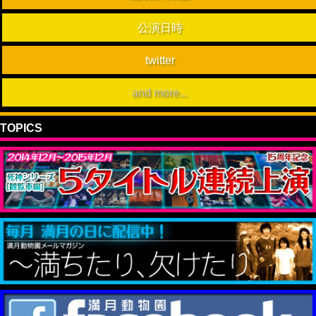
公演日時
twitter
and more...
TOPICS