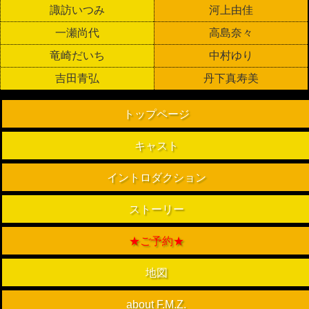
諏訪いつみ
河上由佳
一瀬尚代
高島奈々
竜崎だいち
中村ゆり
吉田青弘
丹下真寿美
トップページ
キャスト
イントロダクション
ストーリー
★ご予約★
地図
about F.M.Z.