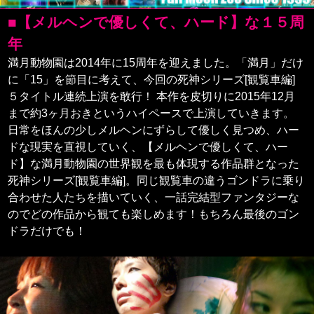
■【メルヘンで優しくて、ハード】な１５周
年
満月動物園は2014年に15周年を迎えました。「満月」だけ
に「15」を節目に考えて、今回の死神シリーズ[観覧車編]
５タイトル連続上演を敢行！ 本作を皮切りに2015年12月
まで約3ヶ月おきというハイペースで上演していきます。
日常をほんの少しメルヘンにずらして優しく見つめ、ハー
ドな現実を直視していく、【メルヘンで優しくて、ハー
ド】な満月動物園の世界観を最も体現する作品群となった
死神シリーズ[観覧車編]。同じ観覧車の違うゴンドラに乗り
合わせた人たちを描いていく、一話完結型ファンタジーな
のでどの作品から観ても楽しめます！もちろん最後のゴン
ドラだけでも！