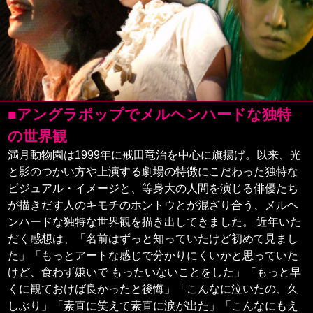
■アングラポップでメルヘンハードな独特
の世界観
満月動物園は1999年に戒田竜治を中心に旗揚げ。以来、光
と影のつかい方や上演する劇場の特徴にこだわった独特な
ビジュアル・イメージと、等身大の人間を演じる俳優たち
が描きだす人のキモチのホントウとが混ざり合う、メルヘ
ンハードな独特な世界観を描き出してきました。 近年いた
だく感想は、「名前はずっと知っていたけど初めて見まし
た」「もっとアートな感じで分かりにくいかと思っていた
けど、食わず嫌いで もったいないことをした」「もっと早
くに観ておけば良かったと後悔」「こんなに泣いたの、久
しぶり」「素直に笑えて素直に涙が出た」「こんなにもえ